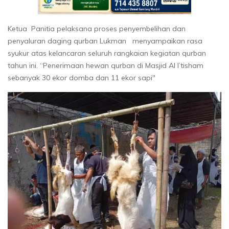
Ketua Panitia pelaksana proses penyembelihan dan
penyaluran daging qurban Lukman menyampaikan rasa
syukur atas kelancaran seluruh rangkaian kegiatan qurban
tahun ini. “Penerimaan hewan qurban di Masjid Al I’tisham
sebanyak 30 ekor domba dan 11 ekor sapi"