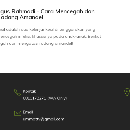
 Agus Rahmadi - Cara Mencegah dan
Radang Amandel
il adalah dua kelenjar kecil di tenggorokan yang
mencegah infeksi, khususnya pada anak-anak. Berikut
egah dan mengatasi radang amandel!
Kontak
0811172271 (WA Only)
Email
ummattv@gmail.com