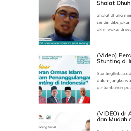
Shalat Dhuh
Sholat dhuha mer
sendiri dikerjaka
akhir waktu di s
(Video) Per
Stunting di 
Stunting&nbsp;ad
dalam jangka wa
pertumbuhan pad
(VIDEO) dr 
dan Mudah 