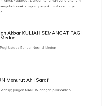
mi untuk keluarga : Dengan tanaman yang ditanam
a mengobati aneka ragam penyakit, salah satunya
na
bligh Akbar KULIAH SEMANGAT PAGI
i Medan
Pagi Ustadz Bahtiar Nasir di Medan
UN Menurut Ahli Saraf
&nbsp; Jangan MAKLUM dengan pikun&nbsp;