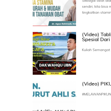
Sebagai obat ala
sendiri, kita bis
tingkatkan stami
(Video) Ta
Spesial Dar
Kuliah Semangat 
(Video) PIK
#MELAWANPIKUN 