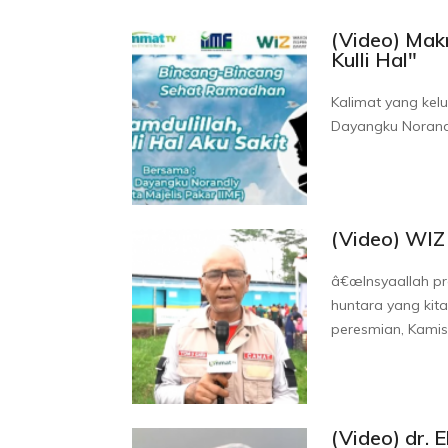
(Video) Makn
Kulli Hal"
Kalimat yang kelua
Dayangku Norandl
(Video) WIZ
â€œInsyaallah pro
huntara yang kit
peresmian, Kamis 
(Video) dr. 