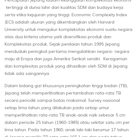
tertinggi di dunia lahir dari kualitas SDM dan budaya kerja
serta etika kejujuran yang tinggi. Economic Complexity Index
(ECI) adalah ukuran yang dikembangkan oleh Harvard
University untuk mengukur kompleksitas ekonomi suatu negara
atas dua kriteria utama yaiti diversifikasi produk dan
Kompleksitas produk. Sejak penilaian tahun 1995 Jepang
menduduki peringkat pertama mengalahkan negara- negara
maju di Eropa dan juga Amerika Serikat sendiri. Keragaman
dan komplesitas produk yang dihasilkan oleh SDM di Jepang
tidak ada saingannya.
Dalam bidang gizi khususnya peningkatan tinggi badan (TB),
Jepang telah memperlihatkan pertambahan rata-rata TB
secara periodik sampai batas maksimal. Survey nasional
setiap lima tahun yang dilakukan pada setiap umur
memperlihatkan rata-rata TB anak-anak naik sebesar 5 cm
dalam periode 25 tahun (1960-1985) atau sekitar satu cm per
lima tahun. Pada tahun 1960, anak laki-laki berumur 17 tahun
di Jepang memiliki TB rata-rata 165,1 cm dan pada tahun