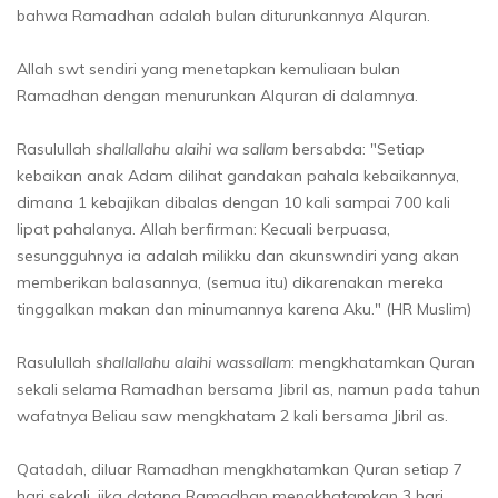
bahwa Ramadhan adalah bulan diturunkannya Alquran.
Allah swt sendiri yang menetapkan kemuliaan bulan
Ramadhan dengan menurunkan Alquran di dalamnya.
Rasulullah
shallallahu alaihi wa sallam
bersabda: "Setiap
kebaikan anak Adam dilihat gandakan pahala kebaikannya,
dimana 1 kebajikan dibalas dengan 10 kali sampai 700 kali
lipat pahalanya. Allah berfirman: Kecuali berpuasa,
sesungguhnya ia adalah milikku dan akunswndiri yang akan
memberikan balasannya, (semua itu) dikarenakan mereka
tinggalkan makan dan minumannya karena Aku." (HR Muslim)
Rasulullah
shallallahu alaihi wassallam
: mengkhatamkan Quran
sekali selama Ramadhan bersama Jibril as, namun pada tahun
wafatnya Beliau saw mengkhatam 2 kali bersama Jibril as.
Qatadah, diluar Ramadhan mengkhatamkan Quran setiap 7
hari sekali, jika datang Ramadhan mengkhatamkan 3 hari