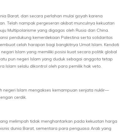
unia Barat, dan secara perlahan mulai goyah karena
ogan. Telah nampak pergeseran akibat munculnya kekuatan
ju Multipolarisme yang digagas oleh Rusia dan China.
iansi pendukung kemerdekaan Palestina serta solidaritas
membuat celah harapan bagi bangkitnya Umat Islam. Kendati
gari Islam yang memiliki posisi kuat secara politik global
satu pun negeri Islam yang duduk sebagai anggota tetap
slam selalu dikontrol oleh para pemilik hak veto.
ah negeri Islam mengakses kemampuan senjata nuklir—
dengan cerdik.
yang melimpah tidak menghantarkan pada kekuatan harga
bisnis dunia Barat, sementara para penguasa Arab yang