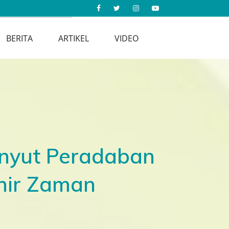
BERITA
ARTIKEL
VIDEO
enyut Peradaban
hir Zaman