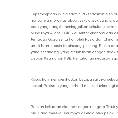
Kepemimpinan dunia saat ini dikendalikan oleh d
hancurnya moralitas akibat sekularistik yang ar
baru yang bangkit meninggalkan sekularisme menu
Munculnya Aliansi BRICS di sektor ekonomi dan al
terhadap Gaza serta Iran oleh Rusia dan China 
umat Islam masih terpincang-pincang, Belum ada ne
yang sebanding, yang ditunkukkan dengan tidak 
Dewan Keamanan PBB. Pertahanan negara-negara I
Kasus Iran memperlihatkan betapa sulitnya sebu
kecuali Pakistan yang berhasil mencuri teknologi 
Bahkan kekuatan ekonomi negara-negara Teluk 
diri. Uang mereka umumnya dikelola oleh pelaku 