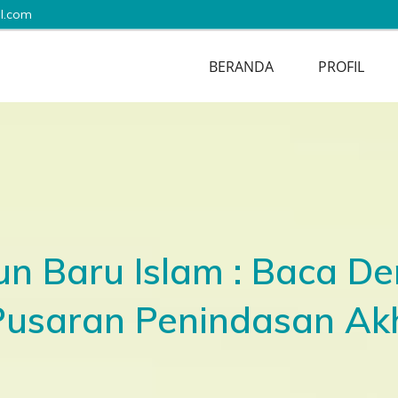
l.com
BERANDA
PROFIL
un Baru Islam : Baca D
 Pusaran Penindasan Ak