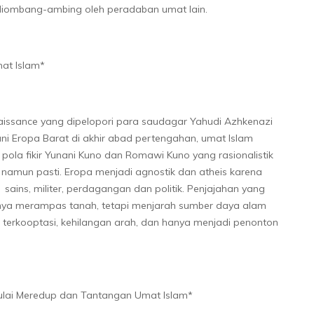
a diombang-ambing oleh peradaban umat lain.
at Islam*
naissance yang dipelopori para saudagar Yahudi Azhkenazi
ni Eropa Barat di akhir abad pertengahan, umat Islam
 pola fikir Yunani Kuno dan Romawi Kuno yang rasionalistik
 namun pasti. Eropa menjadi agnostik dan atheis karena
 sains, militer, perdagangan dan politik. Penjajahan yang
nya merampas tanah, tetapi menjarah sumber daya alam
m terkooptasi, kehilangan arah, dan hanya menjadi penonton
Mulai Meredup dan Tantangan Umat Islam*