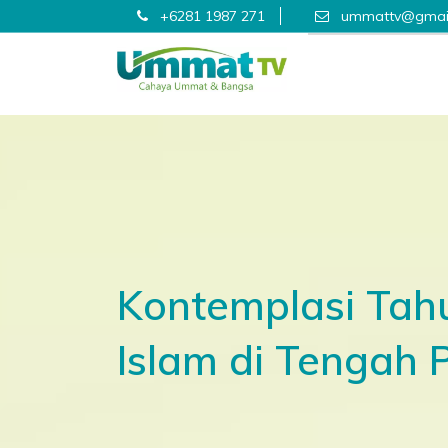
+6281 1987 271
ummattv@gmai
Kontemplasi Tah
Islam di Tengah