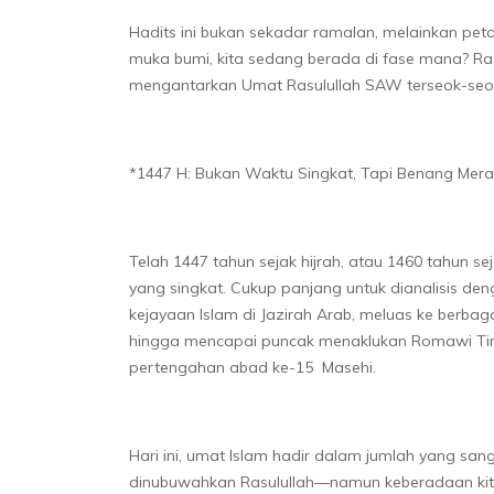
Hadits ini bukan sekadar ramalan, melainkan peta j
muka bumi, kita sedang berada di fase mana? Ras
mengantarkan Umat Rasulullah SAW terseok-seok
*1447 H: Bukan Waktu Singkat, Tapi Benang Merah
Telah 1447 tahun sejak hijrah, atau 1460 tahun 
yang singkat. Cukup panjang untuk dianalisis deng
kejayaan Islam di Jazirah Arab, meluas ke berb
hingga mencapai puncak menaklukan Romawi Tim
pertengahan abad ke-15 Masehi.
Hari ini, umat Islam hadir dalam jumlah yang 
dinubuwahkan Rasulullah—namun keberadaan kita