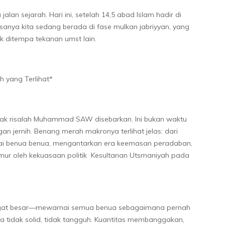
alan sejarah. Hari ini, setelah 14,5 abad Islam hadir di
anya kita sedang berada di fase mulkan jabriyyan, yang
 ditempa tekanan umst lain.
 yang Terlihat*
sejak risalah Muhammad SAW disebarkan. Ini bukan waktu
an jernih. Benang merah makronya terlihat jelas: dari
agai benua benua, mengantarkan era keemasan peradaban,
ur oleh kekuasaan politik Kesultanan Utsmaniyah pada
sangat besar—mewarnai semua benua sebagaimana pernah
 tidak solid, tidak tangguh. Kuantitas membanggakan,