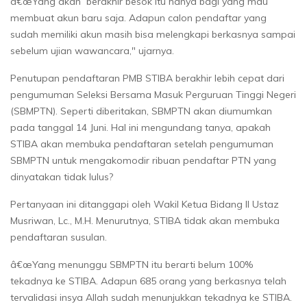
â€œYang akan berakhir besok itu hanya bagi yang mau
membuat akun baru saja. Adapun calon pendaftar yang
sudah memiliki akun masih bisa melengkapi berkasnya sampai
sebelum ujian wawancara," ujarnya.
Penutupan pendaftaran PMB STIBA berakhir lebih cepat dari
pengumuman Seleksi Bersama Masuk Perguruan Tinggi Negeri
(SBMPTN). Seperti diberitakan, SBMPTN akan diumumkan
pada tanggal 14 Juni. Hal ini mengundang tanya, apakah
STIBA akan membuka pendaftaran setelah pengumuman
SBMPTN untuk mengakomodir ribuan pendaftar PTN yang
dinyatakan tidak lulus?
Pertanyaan ini ditanggapi oleh Wakil Ketua Bidang II Ustaz
Musriwan, Lc., M.H. Menurutnya, STIBA tidak akan membuka
pendaftaran susulan.
â€œYang menunggu SBMPTN itu berarti belum 100%
tekadnya ke STIBA. Adapun 685 orang yang berkasnya telah
tervalidasi insya Allah sudah menunjukkan tekadnya ke STIBA.