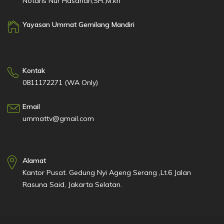
Notaris Nur Hasanah,SH.,M.kn
Yayasan Ummat Gemilang Mandiri
Kontak
0811172271 (WA Only)
Email
ummattv@gmail.com
Alamat
Kantor Pusat. Gedung Nyi Ageng Serang ,Lt.6 Jalan
Rasuna Said, Jakarta Selatan.